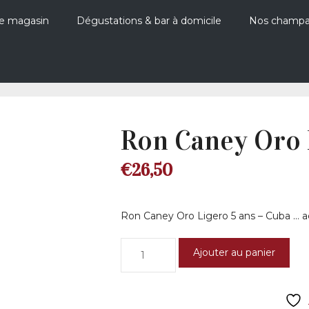
e magasin
Dégustations & bar à domicile
Nos champ
Ron Caney Oro 
€
26,50
Ron Caney Oro Ligero 5 ans – Cuba … ac
quantité
Ajouter au panier
de
Ron
Caney
Oro