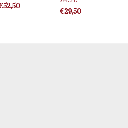
SPICED
€
52,50
€
29,50