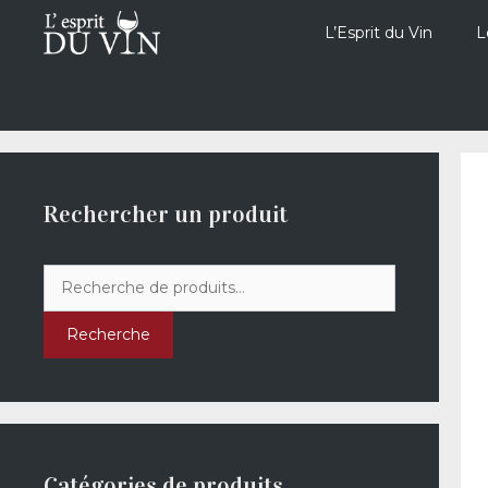
Aller
au
L’Esprit du Vin
L
contenu
Rechercher un produit
Recherche
pour :
Recherche
Catégories de produits