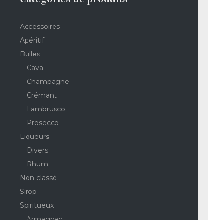
Accessoires
Apéritif
Bulles
Cava
Champagne
Crémant
Lambrusco
Prosecco
Liqueurs
Divers
Rhum
Non classé
Sirop
Spiritueux
Armagnac