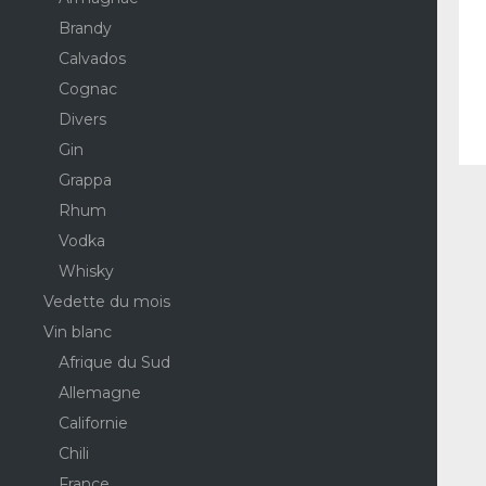
Brandy
Calvados
Cognac
Divers
Gin
Grappa
Rhum
Vodka
Whisky
Vedette du mois
Vin blanc
Afrique du Sud
Allemagne
Californie
Chili
France