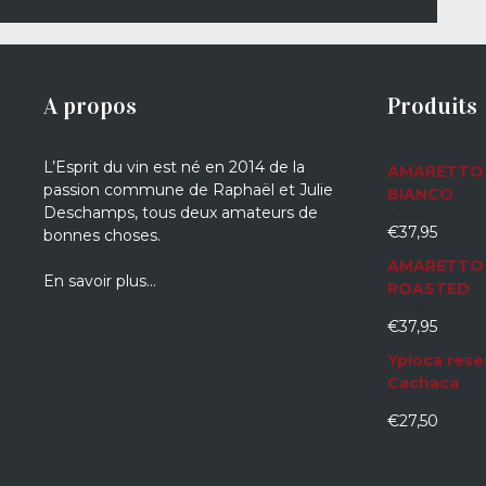
A propos
Produits
L’Esprit du vin est né en 2014 de la
AMARETTO 
passion commune de Raphaël et Julie
BIANCO
Deschamps, tous deux amateurs de
€
37,95
bonnes choses.
0
sur
AMARETTO 
5
En savoir plus…
ROASTED
€
37,95
0
sur
Ypioca rese
5
Cachaca
€
27,50
0
sur
5