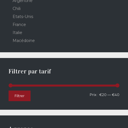
Argentine
Chili
Etats-Unis
France
Italie
Macédoine
Filtrer par tarif
Prix
Prix
Prix :
€20
—
€40
Filtrer
min
max