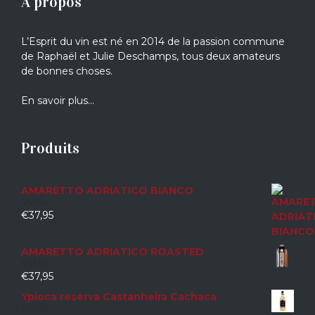
A propos
L’Esprit du vin est né en 2014 de la passion commune
de Raphaël et Julie Deschamps, tous deux amateurs
de bonnes choses.
En savoir plus…
Produits
AMARETTO ADRIATICO BIANCO
€
37,95
0
sur
5
AMARETTO ADRIATICO ROASTED
€
37,95
0
sur
Ypioca reserva Castanheira Cachaca
5