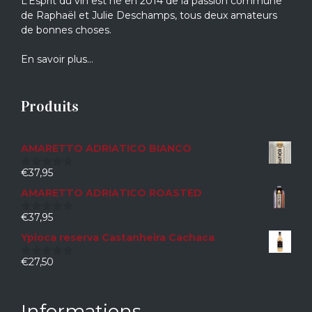
L’Esprit du vin est né en 2014 de la passion commune
de Raphaël et Julie Deschamps, tous deux amateurs
de bonnes choses.
En savoir plus…
Produits
AMARETTO ADRIATICO BIANCO
€
37,95
0
sur
AMARETTO ADRIATICO ROASTED
5
€
37,95
0
sur
Ypioca reserva Castanheira Cachaca
5
€
27,50
0
sur
5
Informations