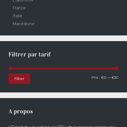
Etats-Unis
France
Italie
Macédoine
Filtrer par tarif
Prix
Prix
Prix :
€0
—
€50
Filtrer
min
max
A propos