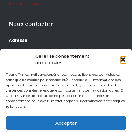
Mentions légales
Nous contacter
Adresse
Grand Place 17
Gérer le consentement
1430 Rebecq
aux cookies
Téléphone
Pour offrir les meilleures expériences, nous utilisons des technologies
telles que les cookies pour stocker et/ou accéder aux informations des
0477/29 16 14
appareils. Le fait de consentir à ces technologies nous permettra de
0471/21 01 08
traiter des données telles que le comportement de navigation ou les ID
uniques sur ce site. Le fait de ne pas consentir ou de retirer son
consentement peut avoir un effet négatif sur certaines caractéristiques
Heures d’ouverture
et fonctions.
Jeudi de 15h à 18h
Accepter
Vendredi de 15h à 18h
Samedi de 10h à 18h