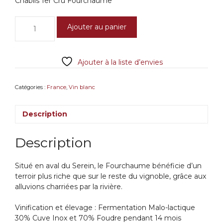
Chablis 1er Cru Fourchaume
quantité
Ajouter au panier
de
Chablis
1er
Ajouter à la liste d’envies
Cru
Fourchaume
2023
Catégories :
France
,
Vin blanc
Jean-
Marc
Description
Brocard
Description
Situé en aval du Serein, le Fourchaume bénéficie d’un
terroir plus riche que sur le reste du vignoble, grâce aux
alluvions charriées par la rivière.
Vinification et élevage : Fermentation Malo-lactique
30% Cuve Inox et 70% Foudre pendant 14 mois