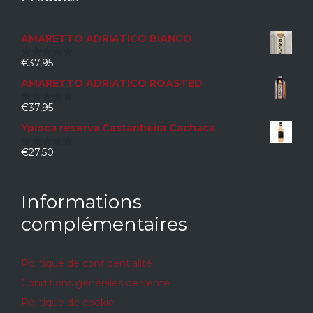
AMARETTO ADRIATICO BIANCO
€
37,95
0
sur
AMARETTO ADRIATICO ROASTED
5
€
37,95
0
sur
Ypioca reserva Castanheira Cachaca
5
€
27,50
0
sur
5
Informations
complémentaires
Politique de confidentialité
Conditions générales de vente
Politique de cookie