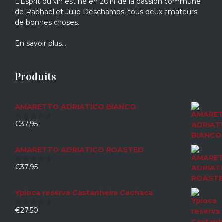
L’Esprit du vin est né en 2014 de la passion commune
de Raphaël et Julie Deschamps, tous deux amateurs
de bonnes choses.
En savoir plus…
Produits
AMARETTO ADRIATICO BIANCO
€
37,95
0
sur
5
AMARETTO ADRIATICO ROASTED
€
37,95
0
sur
5
Ypioca reserva Castanheira Cachaca
€
27,50
0
sur