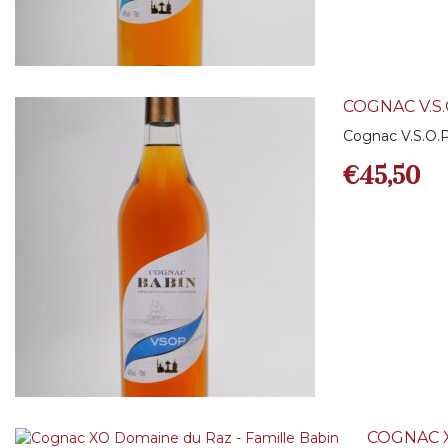
COGNAC V.S.
Cognac V.S.O.P
€
45,50
COGNAC X