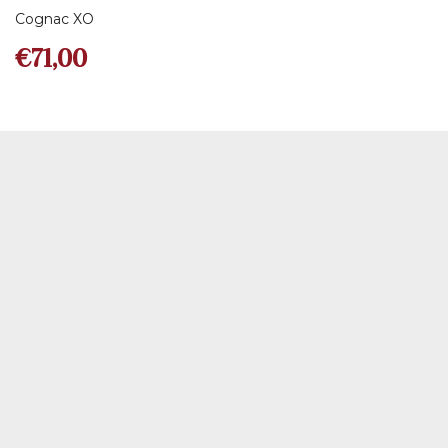
Cognac XO
€
71,00