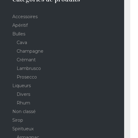
Accessoires
Apéritif
Bulles
Cava
Champagne
Crémant
Lambrusco
Prosecco
Liqueurs
Divers
Rhum
Non classé
Sirop
Spiritueux
Armagnac