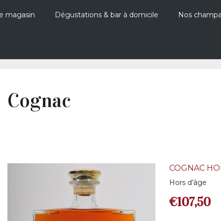
e magasin
Dégustations & bar à domicile
Nos champ
Cognac
COGNAC HOR
Hors d’âge
€
107,50