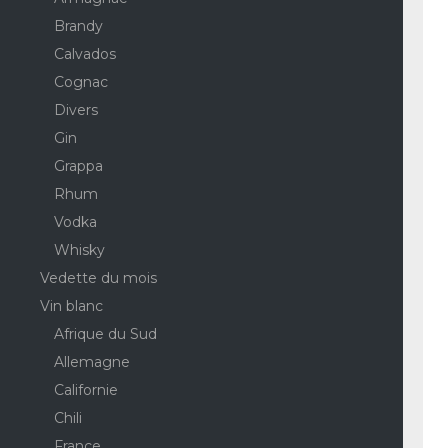
Brandy
Calvados
Cognac
Divers
Gin
Grappa
Rhum
Vodka
Whisky
Vedette du mois
Vin blanc
Afrique du Sud
Allemagne
Californie
Chili
France