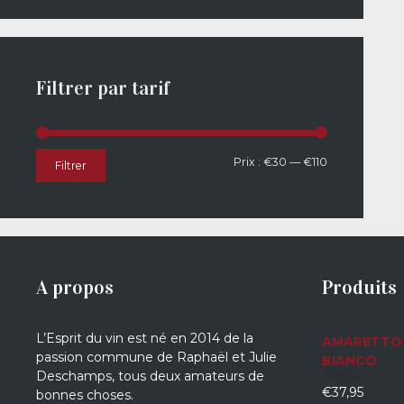
Filtrer par tarif
Prix
Prix
Prix :
€30
—
€110
Filtrer
min
max
A propos
Produits
L’Esprit du vin est né en 2014 de la
AMARETTO 
passion commune de Raphaël et Julie
BIANCO
Deschamps, tous deux amateurs de
€
37,95
bonnes choses.
0