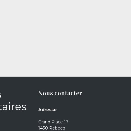
s
Nous contacter
aires
Adresse
Grand Place 17
1430 Rebecq