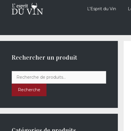
Aller
au
L’Esprit du Vin
L
contenu
Rechercher un produit
Recherche
pour :
Recherche
Catégories de produits