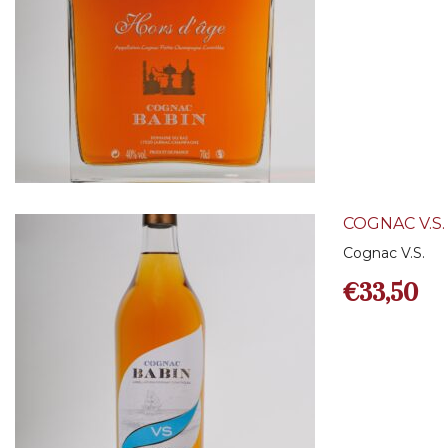
COGNAC V.S.
Cognac V.S.
€
33,50