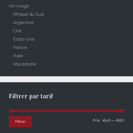
Vin rouge
Afrique du Sud
Argentine
Chili
Etats-Unis
France
Italie
Macédoine
Filtrer par tarif
Prix
Prix
Prix :
€40
—
€60
Filtrer
min
max