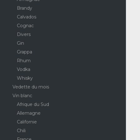
Brandy
Calvados
Cognac
Divers
Gin
Grappa
Rhum
Vodka
Whisky
Vedette du mois
Vin blanc
Afrique du Sud
Allemagne
Californie
Chili
France