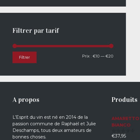
Filtrer par tarif
Prix
Prix
Prix :
€10
—
€20
Filtrer
min
max
A propos
Produits
L’Esprit du vin est né en 2014 de la
AMARETTO 
passion commune de Raphaël et Julie
BIANCO
Deschamps, tous deux amateurs de
€
37,95
bonnes choses.
0