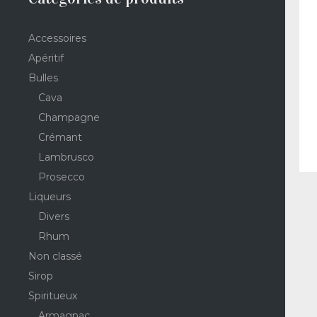
Accessoires
Apéritif
Bulles
Cava
Champagne
Crémant
Lambrusco
Prosecco
Liqueurs
Divers
Rhum
Non classé
Sirop
Spiritueux
Armagnac