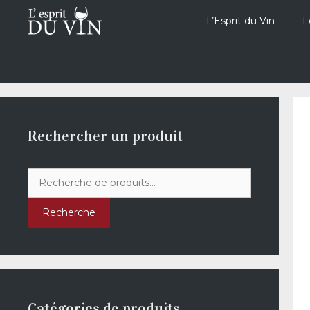
Aller
au
L’Esprit du Vin
L
contenu
Rechercher un produit
Recherche
pour :
Recherche
Catégories de produits