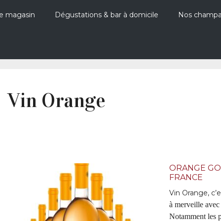
e magasin
Dégustations & bar à domicile
Nos champ
Vin Orange
ORANGE GOL
FRANCE
Vin Orange, c’
à merveille avec
Notamment les pla