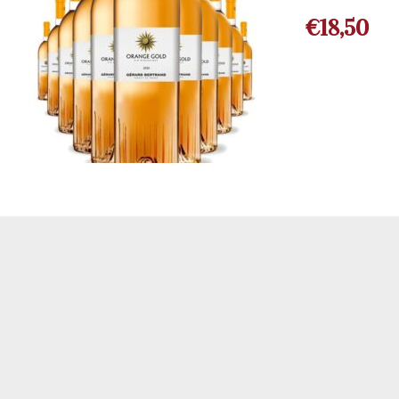
€
18,50