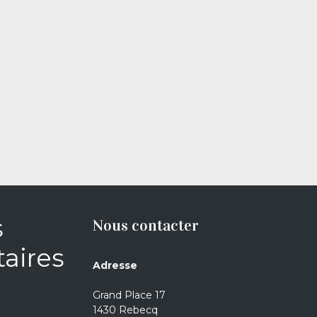
s
Nous contacter
aires
Adresse
Grand Place 17
1430 Rebecq