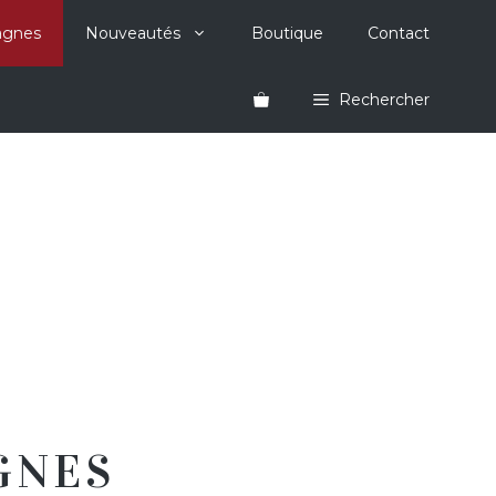
agnes
Nouveautés
Boutique
Contact
Rechercher
S
GNES