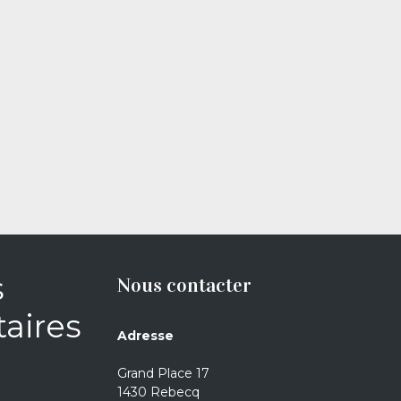
s
Nous contacter
aires
Adresse
Grand Place 17
1430 Rebecq