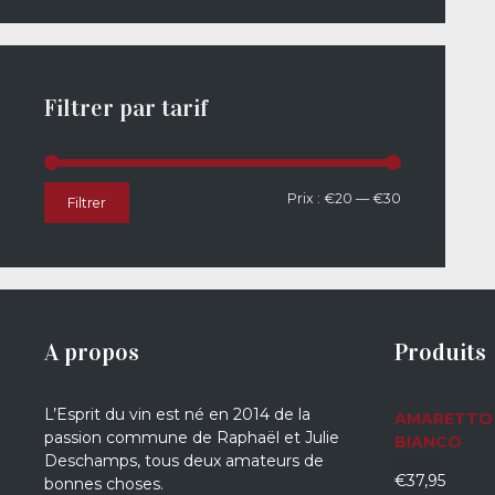
Filtrer par tarif
Prix
Prix
Prix :
€20
—
€30
Filtrer
min
max
A propos
Produits
L’Esprit du vin est né en 2014 de la
AMARETTO 
passion commune de Raphaël et Julie
BIANCO
Deschamps, tous deux amateurs de
€
37,95
bonnes choses.
0