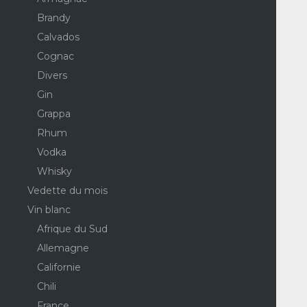
Brandy
Calvados
Cognac
Divers
Gin
Grappa
Rhum
Vodka
Whisky
Vedette du mois
Vin blanc
Afrique du Sud
Allemagne
Californie
Chili
France