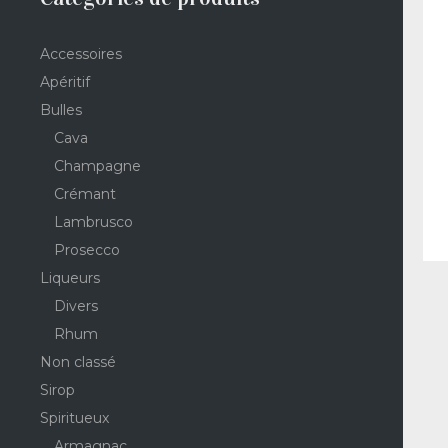
Accessoires
Apéritif
Bulles
Cava
Champagne
Crémant
Lambrusco
Prosecco
Liqueurs
Divers
Rhum
Non classé
Sirop
Spiritueux
Armagnac