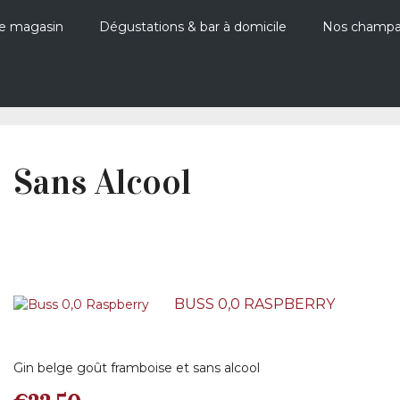
e magasin
Dégustations & bar à domicile
Nos champ
Sans Alcool
BUSS 0,0 RASPBERRY
Gin belge goût framboise et sans alcool