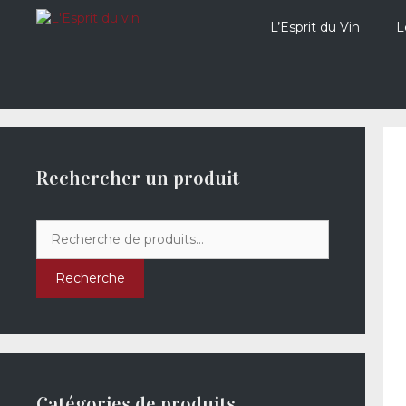
Aller
au
L’Esprit du Vin
L
contenu
Rechercher un produit
Recherche
pour :
Recherche
Catégories de produits