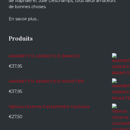
de Raphaël et Julie Deschamps, tous deux amateurs
de bonnes choses.
En savoir plus…
Produits
AMARETTO ADRIATICO BIANCO
€
37,95
0
sur
5
AMARETTO ADRIATICO ROASTED
€
37,95
0
sur
5
Ypioca reserva Castanheira Cachaca
€
27,50
0
sur
5