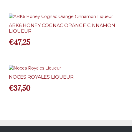
prix
prix
initial
actuel
était :
est :
ABK6 HONEY COGNAC ORANGE CINNAMON
LIQUEUR
€46,50.
€41,50.
€
47,25
NOCES ROYALES LIQUEUR
€
37,50