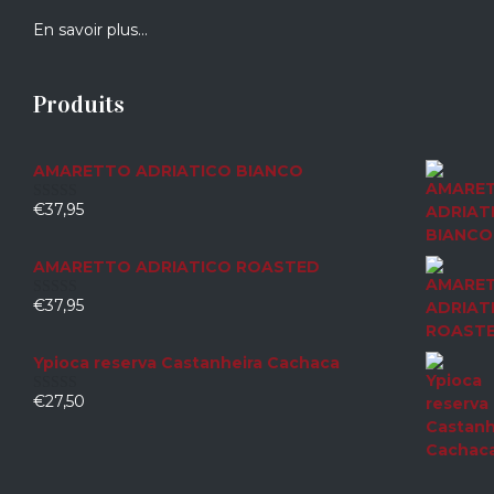
En savoir plus…
Produits
AMARETTO ADRIATICO BIANCO
€
37,95
0
sur
5
AMARETTO ADRIATICO ROASTED
€
37,95
0
sur
5
Ypioca reserva Castanheira Cachaca
€
27,50
0
sur
5