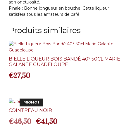
son onctuosité.
Finale : Bonne longueur en bouche. Cette liqueur
satisfera tous les amateurs de café.
Produits similaires
BIELLE LIQUEUR BOIS BANDÉ 40° 50CL MARIE
GALANTE GUADELOUPE
€
27,50
PROMO !
COINTREAU NOIR
Le
Le
€
46,50
€
41,50