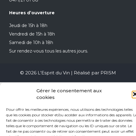
Heures d’ouverture
Jeudi de 15h à 18h
Vendredi de 15h à 18h
Samedi de 10h à 18h
Sur rendez-vous tous les autres jours.
© 2026 L'Esprit du Vin | Réalisé par
PRISM
Gérer le consentement aux
cookies
Pour offrir les meilleures expériences, nous utilisons des technologies telles
que les cookies pour stocker et/ou accéder aux informations des appareils. L
fait de consentir à ces technologies nous permettra de traiter des données
telles que le comportement de navigation ou les ID uniques sur ce site. Le
fait de ne pas consentir ou de retirer son consentement peut avoir un effet