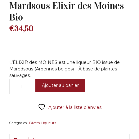
Mardsous Elixir des Moines
Bio
€
34,50
L’ÉLIXIR des MOINES est une liqueur BIO issue de
Maredsous (Ardennes belges) – À base de plantes
sauvages.
quantité
Ajouter au panier
de
Mardsous
Elixir
Ajouter à la liste d’envies
des
Moines
Bio
Catégories :
Divers
,
Liqueurs