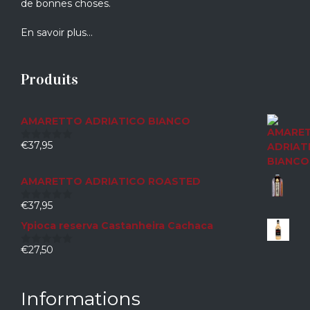
de bonnes choses.
En savoir plus…
Produits
AMARETTO ADRIATICO BIANCO
€
37,95
0
sur
5
AMARETTO ADRIATICO ROASTED
€
37,95
0
sur
Ypioca reserva Castanheira Cachaca
5
€
27,50
0
sur
5
Informations