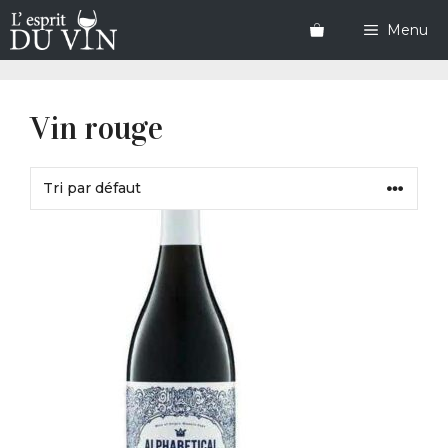
Aller
au
Menu
contenu
Vin rouge