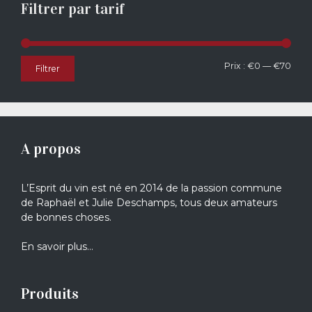
Filtrer par tarif
Prix
Prix
Prix :
€0
—
€70
Filtrer
min
max
A propos
L’Esprit du vin est né en 2014 de la passion commune
de Raphaël et Julie Deschamps, tous deux amateurs
de bonnes choses.
En savoir plus…
Produits