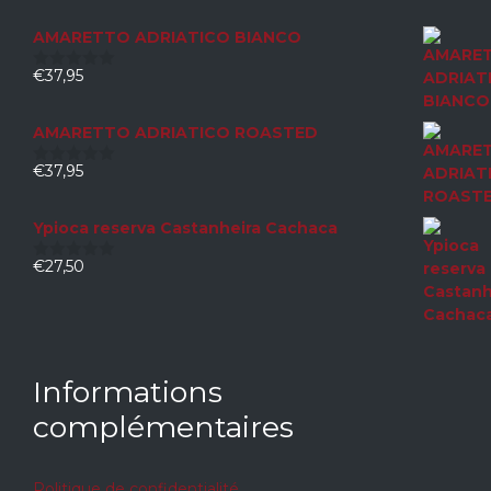
AMARETTO ADRIATICO BIANCO
€
37,95
0
sur
5
AMARETTO ADRIATICO ROASTED
€
37,95
0
sur
5
Ypioca reserva Castanheira Cachaca
€
27,50
0
sur
5
Informations
complémentaires
Politique de confidentialité