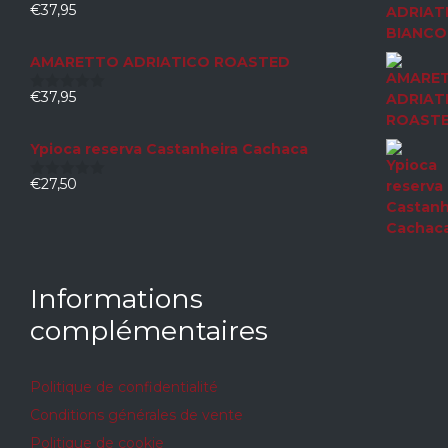
€
37,95
0
sur
5
AMARETTO ADRIATICO ROASTED
€
37,95
0
sur
5
Ypioca reserva Castanheira Cachaca
€
27,50
0
sur
5
Informations
complémentaires
Politique de confidentialité
Conditions générales de vente
Politique de cookie