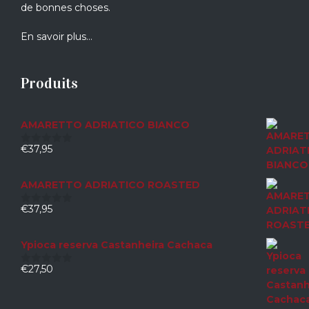
de bonnes choses.
En savoir plus…
Produits
AMARETTO ADRIATICO BIANCO
€
37,95
0
sur
5
AMARETTO ADRIATICO ROASTED
€
37,95
0
sur
5
Ypioca reserva Castanheira Cachaca
€
27,50
0
sur
5