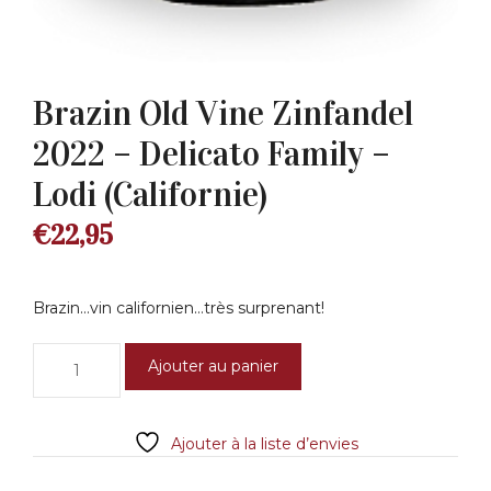
Brazin Old Vine Zinfandel
2022 – Delicato Family –
Lodi (Californie)
€
22,95
Brazin…vin californien…très surprenant!
quantité
Ajouter au panier
de
Brazin
Old
Ajouter à la liste d’envies
Vine
Zinfandel
2022