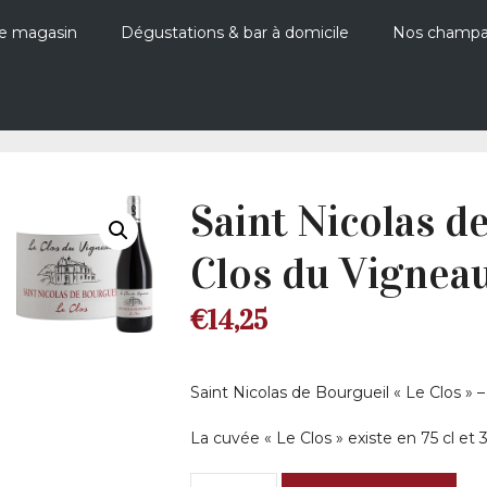
e magasin
Dégustations & bar à domicile
Nos champ
Saint Nicolas d
Clos du Vignea
€
14,25
Saint Nicolas de Bourgueil « Le Clos » 
La cuvée « Le Clos » existe en 75 cl et 37
quantité