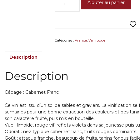
Ajouter au panier
de
Saint
Nicolas
de
Bourgueil
2023
Catégories :
France
,
Vin rouge
Le
Clos
Description
du
Vigneau
Description
Cépage : Cabernet Franc
Ce vin est issu d’un sol de sables et graviers. La vinification 
semaines pour une bonne extraction des couleurs et des tanin
son caractère fruité, puis mis en bouteille.
Vue : limpide, rouge vif, reflets violets dans sa jeunesse puis tuil
Odorat : nez typique cabernet franc, fruits rouges dominants.
Goût : attaque franche, beaucoup de fruits, tanins fondus facile