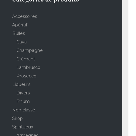
Accessoires
Apéritif
Bulles
Cava
Champagne
Crémant
Lambrusco
Prosecco
Liqueurs
Divers
Rhum
Non classé
Sirop
Spiritueux
Armagnac