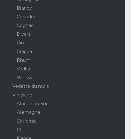
Brandy
Calvados
Cognac
Divers
Gin
Grappa
Rhum
Vodka
Whisky
Vedette du mois
Vin blanc
Afrique du Sud
Allemagne
Californie
Chili
France