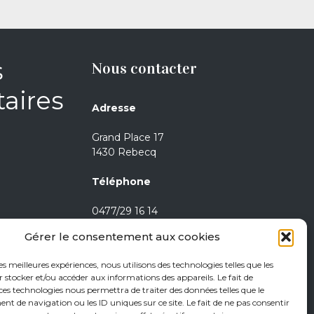
s
Nous contacter
aires
Adresse
Grand Place 17
1430 Rebecq
Téléphone
0477/29 16 14
0471/21 01 08
Gérer le consentement aux cookies
Heures d’ouverture
les meilleures expériences, nous utilisons des technologies telles que les
 stocker et/ou accéder aux informations des appareils. Le fait de
Jeudi de 15h à 18h
ces technologies nous permettra de traiter des données telles que le
 de navigation ou les ID uniques sur ce site. Le fait de ne pas consentir
Vendredi de 15h à 18h