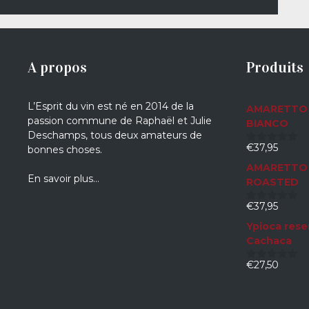
A propos
Produits
L’Esprit du vin est né en 2014 de la
AMARETTO 
passion commune de Raphaël et Julie
BIANCO
Deschamps, tous deux amateurs de
€
37,95
bonnes choses.
0
sur
AMARETTO 
5
En savoir plus…
ROASTED
€
37,95
0
sur
Ypioca rese
5
Cachaca
€
27,50
0
sur
5