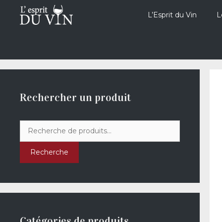
Aller
au
L’Esprit du Vin
L
contenu
Rechercher un produit
Recherche
pour :
Recherche
Catégories de produits