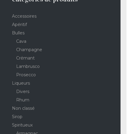
Accessoires
Apéritif
Bulles
Cava
Champagne
Crémant
Lambrusco
Prosecco
Liqueurs
Divers
Rhum
Non classé
Sirop
Spiritueux
Armagnac