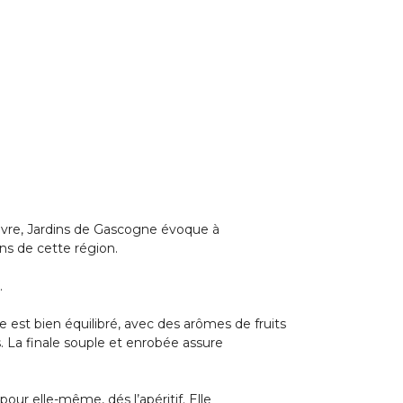
ivre, Jardins de Gascogne évoque à
vins de cette région.
.
est bien équilibré, avec des arômes de fruits
s. La finale souple et enrobée assure
our elle-même, dés l’apéritif. Elle