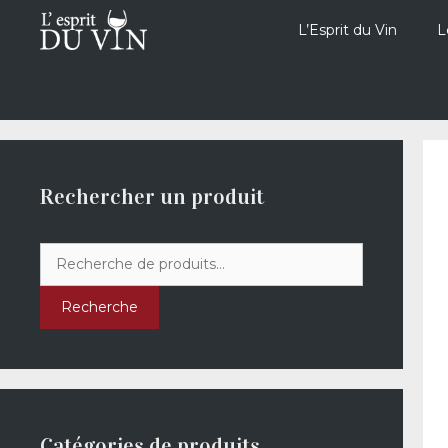
Aller
au
L’Esprit du Vin
L
contenu
Rechercher un produit
Recherche
pour :
Recherche
Catégories de produits