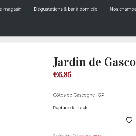
e magasin
Dégustations & bar à domicile
Nos champ
Jardin de Gasc
€
6,85
Côtes de Gascogne IGP
Rupture de stock
Catégories :
France
,
Vin rouge