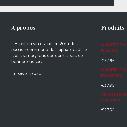
A propos
Produits
L’Esprit du vin est né en 2014 de la
AMARETTO 
passion commune de Raphaël et Julie
BIANCO
Deschamps, tous deux amateurs de
€
37,95
bonnes choses.
0
sur
AMARETTO 
5
En savoir plus…
ROASTED
€
37,95
0
sur
Ypioca rese
5
Cachaca
€
27,50
0
sur
5