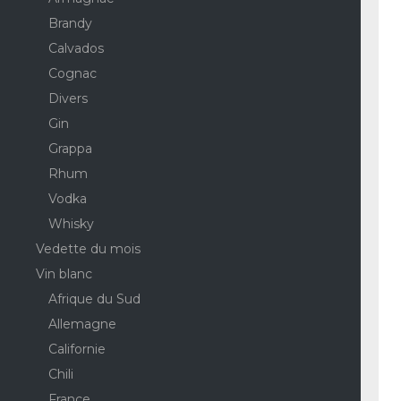
Brandy
Calvados
Cognac
Divers
Gin
Grappa
Rhum
Vodka
Whisky
Vedette du mois
Vin blanc
Afrique du Sud
Allemagne
Californie
Chili
France