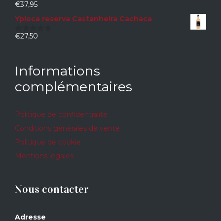
€
37,95
0
sur
Ypioca reserva Castanheira Cachaca
5
€
27,50
0
sur
5
Informations
complémentaires
Politique de confidentialité
Conditions générales de vente
Politique de cookie
Mentions légales
Nous contacter
Adresse