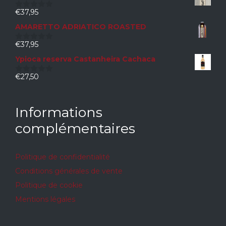
€
37,95
0
sur
AMARETTO ADRIATICO ROASTED
5
€
37,95
0
sur
Ypioca reserva Castanheira Cachaca
5
€
27,50
0
sur
5
Informations
complémentaires
Politique de confidentialité
Conditions générales de vente
Politique de cookie
Mentions légales