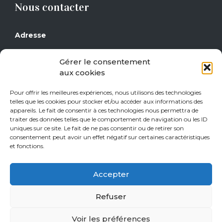
Nous contacter
Adresse
Grand Place 17
Gérer le consentement
1430 Rebecq
aux cookies
Téléphone
Pour offrir les meilleures expériences, nous utilisons des technologies
telles que les cookies pour stocker et/ou accéder aux informations des
0477/29 16 14
appareils. Le fait de consentir à ces technologies nous permettra de
0471/21 01 08
traiter des données telles que le comportement de navigation ou les ID
uniques sur ce site. Le fait de ne pas consentir ou de retirer son
consentement peut avoir un effet négatif sur certaines caractéristiques
Heures d’ouverture
et fonctions.
Jeudi de 15h à 18h
Accepter
Vendredi de 15h à 18h
Samedi de 10h à 18h
Refuser
Sur rendez-vous tous les autres jours.
Voir les préférences