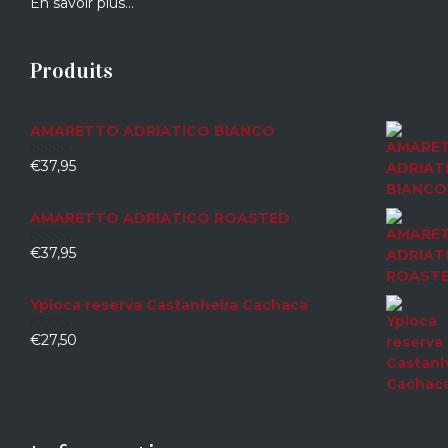
En savoir plus…
Produits
AMARETTO ADRIATICO BIANCO
€
37,95
0
sur
5
AMARETTO ADRIATICO ROASTED
€
37,95
0
sur
5
Ypioca reserva Castanheira Cachaca
€
27,50
0
sur
5