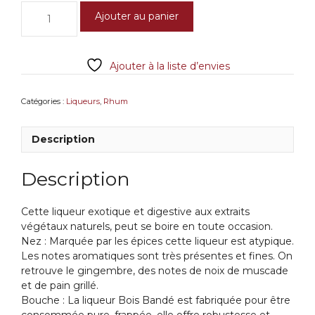
quantité
Ajouter au panier
de
Bielle
Liqueur
Ajouter à la liste d’envies
Bois
Bandé
40°
Catégories :
Liqueurs
,
Rhum
50cl
Marie
Description
Galante
Guadeloupe
Description
Cette liqueur exotique et digestive aux extraits
végétaux naturels, peut se boire en toute occasion.
Nez : Marquée par les épices cette liqueur est atypique.
Les notes aromatiques sont très présentes et fines. On
retrouve le gingembre, des notes de noix de muscade
et de pain grillé.
Bouche : La liqueur Bois Bandé est fabriquée pour être