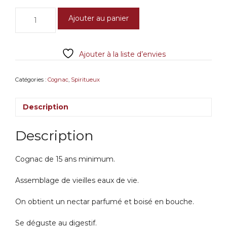
quantité
Ajouter au panier
de
Cognac
XO
Ajouter à la liste d’envies
Domaine
du
Raz
Catégories :
Cognac
,
Spiritueux
-
Famille
Description
Babin
Description
Cognac de 15 ans minimum.
Assemblage de vieilles eaux de vie.
On obtient un nectar parfumé et boisé en bouche.
Se déguste au digestif.