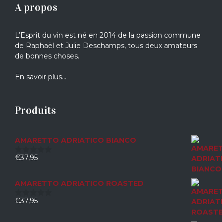
A propos
L’Esprit du vin est né en 2014 de la passion commune
de Raphaël et Julie Deschamps, tous deux amateurs
de bonnes choses.
En savoir plus…
Produits
AMARETTO ADRIATICO BIANCO
€
37,95
0
sur
5
AMARETTO ADRIATICO ROASTED
€
37,95
0
sur
5