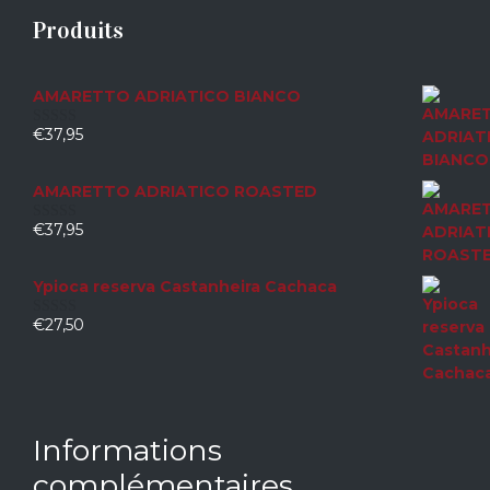
Produits
AMARETTO ADRIATICO BIANCO
€
37,95
0
sur
5
AMARETTO ADRIATICO ROASTED
€
37,95
0
sur
5
Ypioca reserva Castanheira Cachaca
€
27,50
0
sur
5
Informations
complémentaires