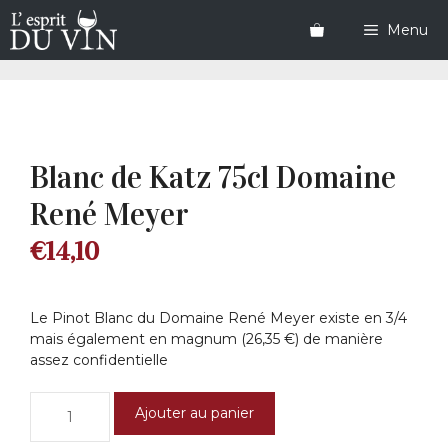
Aller
au
Menu
contenu
Blanc de Katz 75cl Domaine
René Meyer
€
14,10
Le Pinot Blanc du Domaine René Meyer existe en 3/4
mais également en magnum (26,35 €) de manière
assez confidentielle
quantité
Ajouter au panier
de
Blanc