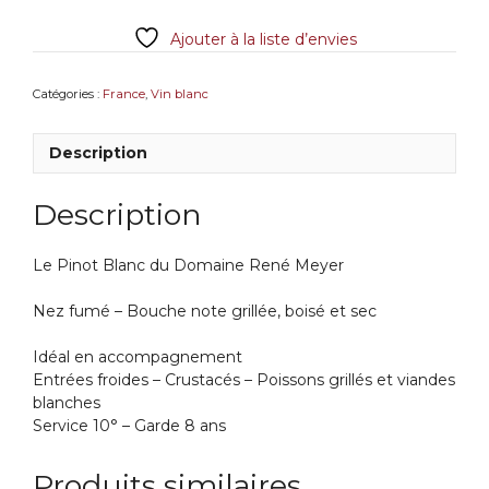
de
Ajouter à la liste d’envies
Katz
75cl
Domaine
Catégories :
France
,
Vin blanc
René
Meyer
Description
Description
Le Pinot Blanc du Domaine René Meyer
Nez fumé – Bouche note grillée, boisé et sec
Idéal en accompagnement
Entrées froides – Crustacés –
Poissons
grillés et viandes
blanches
Service 10° – Garde 8 ans
Produits similaires