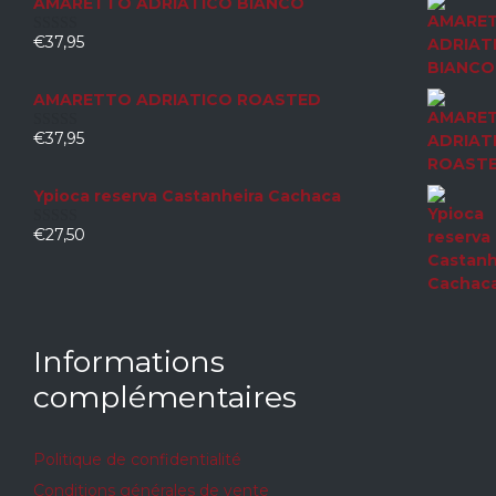
AMARETTO ADRIATICO BIANCO
€
37,95
0
sur
5
AMARETTO ADRIATICO ROASTED
€
37,95
0
sur
5
Ypioca reserva Castanheira Cachaca
€
27,50
0
sur
5
Informations
complémentaires
Politique de confidentialité
Conditions générales de vente