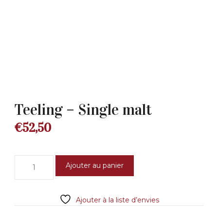
Teeling – Single malt
€
52,50
quantité
Ajouter au panier
de
Teeling
-
Ajouter à la liste d’envies
Single
malt