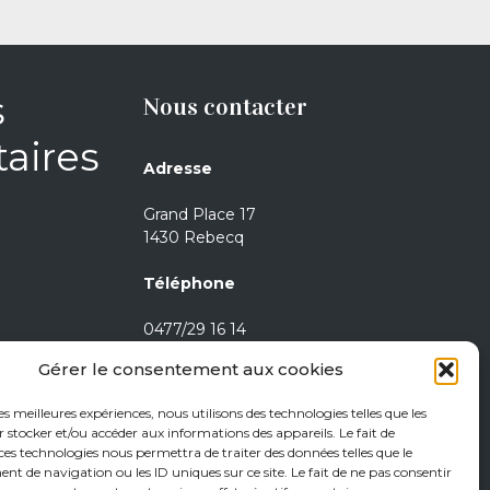
s
Nous contacter
aires
Adresse
Grand Place 17
1430 Rebecq
Téléphone
0477/29 16 14
0471/21 01 08
Gérer le consentement aux cookies
Heures d’ouverture
les meilleures expériences, nous utilisons des technologies telles que les
 stocker et/ou accéder aux informations des appareils. Le fait de
Jeudi de 15h à 18h
ces technologies nous permettra de traiter des données telles que le
 de navigation ou les ID uniques sur ce site. Le fait de ne pas consentir
Vendredi de 15h à 18h