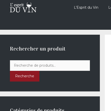
Aller
au
L’Esprit du Vin
L
contenu
Rechercher un produit
Recherche
pour :
Recherche
Catégories de produits