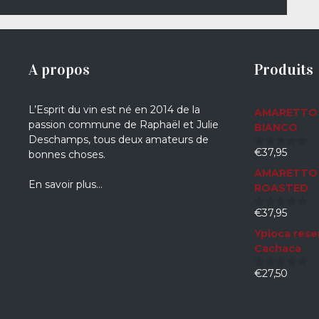
A propos
Produits
L’Esprit du vin est né en 2014 de la
AMARETTO 
passion commune de Raphaël et Julie
BIANCO
Deschamps, tous deux amateurs de
€
37,95
bonnes choses.
0
sur
AMARETTO 
5
En savoir plus…
ROASTED
€
37,95
0
sur
Ypioca rese
5
Cachaca
€
27,50
0
sur
5