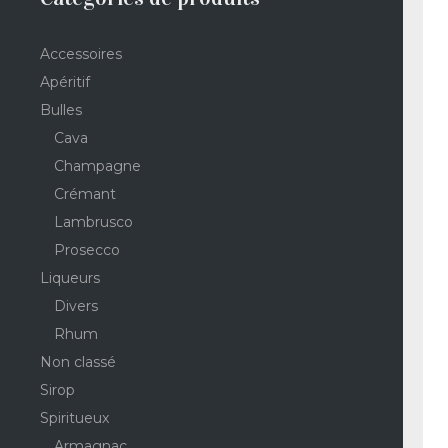
Accessoires
Apéritif
Bulles
Cava
Champagne
Crémant
Lambrusco
Prosecco
Liqueurs
Divers
Rhum
Non classé
Sirop
Spiritueux
Armagnac