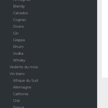
Brandy
Calvados
Cognac
Divers
Gin
Grappa
Rhum
Vodka
Whisky
Vedette du mois
Vin blanc
Afrique du Sud
Allemagne
Californie
Chili
France