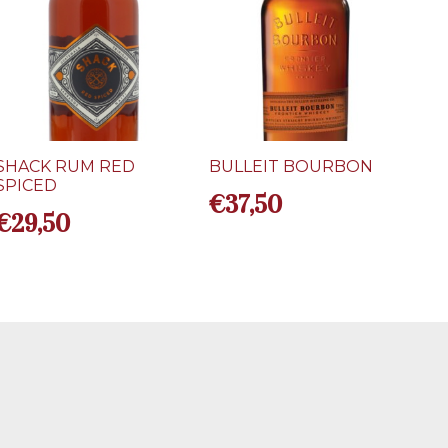
SHACK RUM RED
BULLEIT BOURBON
SPICED
€
37,50
€
29,50