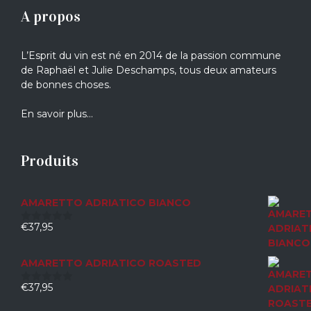
A propos
L’Esprit du vin est né en 2014 de la passion commune
de Raphaël et Julie Deschamps, tous deux amateurs
de bonnes choses.
En savoir plus…
Produits
AMARETTO ADRIATICO BIANCO
€
37,95
0
sur
5
AMARETTO ADRIATICO ROASTED
€
37,95
0
sur
5