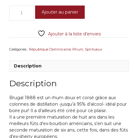
€77,50.
€66,50.
quantité
Ajouter au panier
de
Brugal
1888
Ajouter à la liste d’envies
Catégories :
République Dominicaine
,
Rhum
,
Spiritueux
Description
Description
Brugal 1888 est un rhum doux et corsé grâce aux
colonnes de distillation -jusqu’à 95% d’alcool- idéal pour
boire pur! Il a d’ailleurs été créé pour ce plaisir.
Il a une première maturation de huit ans dans les
meilleurs fûts d’ex-bourbon américains, s’en suit une
seconde maturation de six ans, cette fois, dans des fûts
d’ex-sherry européens.