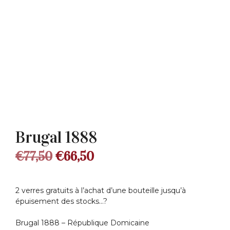
Brugal 1888
Le
Le
€
77,50
€
66,50
prix
prix
2 verres gratuits à l’achat d’une bouteille jusqu’à
initial
actuel
épuisement des stocks…?
était :
est :
Brugal 1888 – République Domicaine