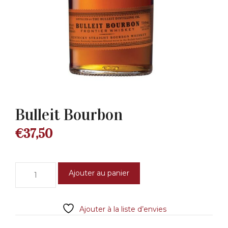
Bulleit Bourbon
€
37,50
quantité
Ajouter au panier
de
Bulleit
Bourbon
Ajouter à la liste d’envies