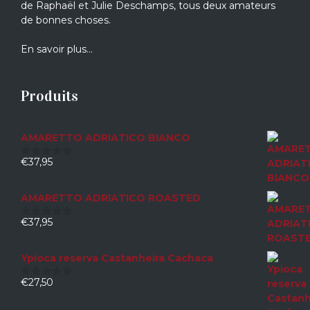
de Raphaël et Julie Deschamps, tous deux amateurs
de bonnes choses.
En savoir plus…
Produits
AMARETTO ADRIATICO BIANCO
€
37,95
0
sur
5
AMARETTO ADRIATICO ROASTED
€
37,95
0
sur
5
Ypioca reserva Castanheira Cachaca
€
27,50
0
sur
5