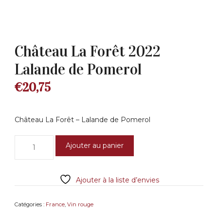
Château La Forêt 2022
Lalande de Pomerol
€
20,75
Château La Forêt – Lalande de Pomerol
quantité
Ajouter au panier
de
Château
La
Ajouter à la liste d’envies
Forêt
2022
Lalande
Catégories :
France
,
Vin rouge
de