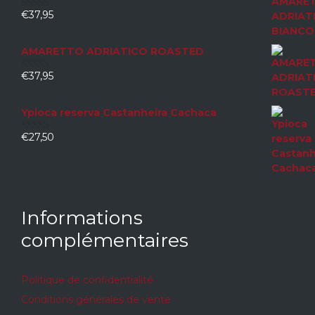
€
37,95
0
sur
5
AMARETTO ADRIATICO ROASTED
€
37,95
0
sur
5
Ypioca reserva Castanheira Cachaca
€
27,50
0
sur
5
Informations
complémentaires
Politique de confidentialité
Conditions générales de vente