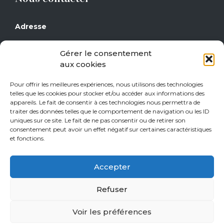
Adresse
Grand Place 17
Gérer le consentement
1430 Rebecq
aux cookies
Téléphone
Pour offrir les meilleures expériences, nous utilisons des technologies
telles que les cookies pour stocker et/ou accéder aux informations des
0477/29 16 14
appareils. Le fait de consentir à ces technologies nous permettra de
0471/21 01 08
traiter des données telles que le comportement de navigation ou les ID
uniques sur ce site. Le fait de ne pas consentir ou de retirer son
consentement peut avoir un effet négatif sur certaines caractéristiques
Heures d’ouverture
et fonctions.
Jeudi de 15h à 18h
Accepter
Vendredi de 15h à 18h
Samedi de 10h à 18h
Refuser
Sur rendez-vous tous les autres jours.
Voir les préférences