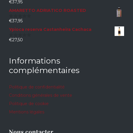
€
37,95
0
sur
AMARETTO ADRIATICO ROASTED
5
€
37,95
0
sur
Ypioca reserva Castanheira Cachaca
5
€
27,50
0
sur
5
Informations
complémentaires
Politique de confidentialité
Conditions générales de vente
Politique de cookie
Mentions légales
Nous contacter