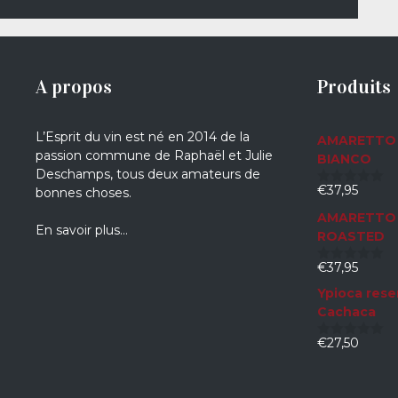
A propos
Produits
L’Esprit du vin est né en 2014 de la
AMARETTO 
passion commune de Raphaël et Julie
BIANCO
Deschamps, tous deux amateurs de
€
37,95
bonnes choses.
0
sur
AMARETTO 
5
En savoir plus…
ROASTED
€
37,95
0
sur
Ypioca rese
5
Cachaca
€
27,50
0
sur
5