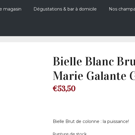
e magasin
Dégustations & bar à domicile
Nos champ
Bielle Blanc Bru
Marie Galante 
€
53,50
Bielle Brut de colonne : la puissance!
Rupture de stock