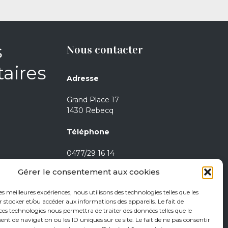
s
Nous contacter
aires
Adresse
Grand Place 17
1430 Rebecq
Téléphone
0477/29 16 14
0471/21 01 08
Gérer le consentement aux cookies
Heures d’ouverture
les meilleures expériences, nous utilisons des technologies telles que les
 stocker et/ou accéder aux informations des appareils. Le fait de
Jeudi de 15h à 18h
ces technologies nous permettra de traiter des données telles que le
 de navigation ou les ID uniques sur ce site. Le fait de ne pas consentir
Vendredi de 15h à 18h