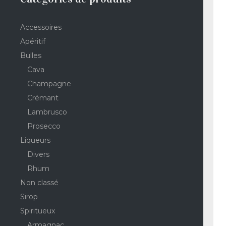
Accessoires
Apéritif
Bulles
Cava
Champagne
Crémant
Lambrusco
Prosecco
Liqueurs
Divers
Rhum
Non classé
Sirop
Spiritueux
Armagnac