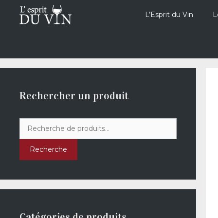
Aller
au
L’Esprit du Vin
L
contenu
Rechercher un produit
Recherche
pour :
Recherche
Catégories de produits