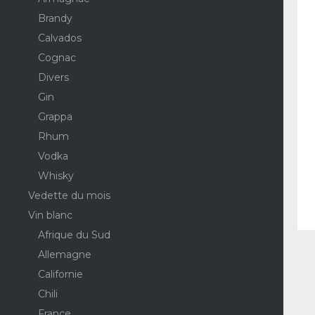
Brandy
Calvados
Cognac
Divers
Gin
Grappa
Rhum
Vodka
Whisky
Vedette du mois
Vin blanc
Afrique du Sud
Allemagne
Californie
Chili
France