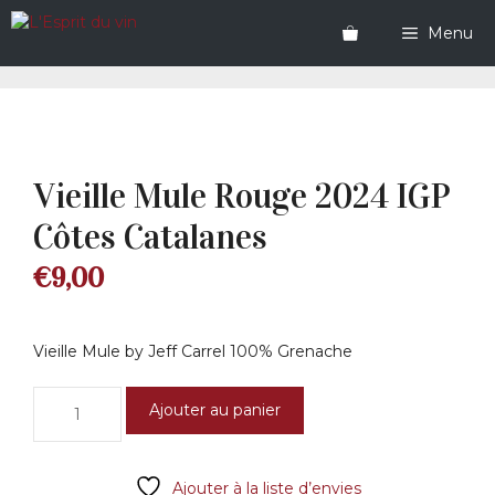
Aller
au
Menu
contenu
Vieille Mule Rouge 2024 IGP
Côtes Catalanes
€
9,00
Vieille Mule by Jeff Carrel 100% Grenache
quantité
Ajouter au panier
de
Vieille
Mule
Ajouter à la liste d’envies
Rouge