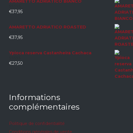
AMARETTO ADRIATICO BIANCO
€
37,95
0
sur
5
AMARETTO ADRIATICO ROASTED
€
37,95
0
sur
5
Ypioca reserva Castanheira Cachaca
€
27,50
0
sur
5
Informations
complémentaires
Politique de confidentialité
Conditions générales de vente