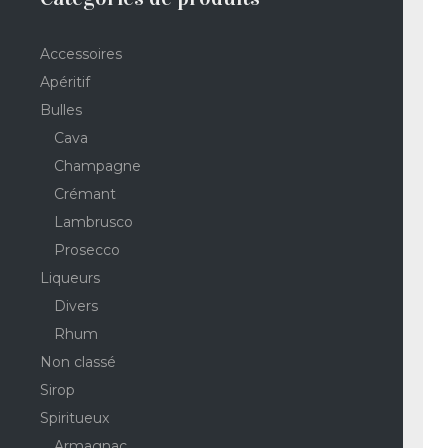
Accessoires
Apéritif
Bulles
Cava
Champagne
Crémant
Lambrusco
Prosecco
Liqueurs
Divers
Rhum
Non classé
Sirop
Spiritueux
Armagnac