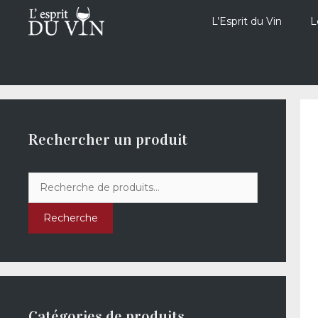
Aller
au
L’Esprit du Vin
L
contenu
Rechercher un produit
Recherche
pour :
Recherche
Catégories de produits