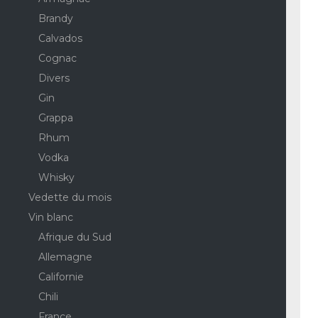
Brandy
Calvados
Cognac
Divers
Gin
Grappa
Rhum
Vodka
Whisky
Vedette du mois
Vin blanc
Afrique du Sud
Allemagne
Californie
Chili
France