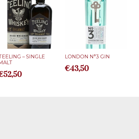
TEELING – SINGLE
LONDON N°3 GIN
MALT
€
43,50
€
52,50