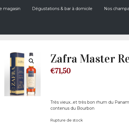
e magasin
Dégustations & bar à domicile
Nos champ
Zafra Master Re
€
71,50
Très vieux…et très bon rhum du Panama
contenus du Bourbon
Rupture de stock