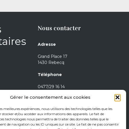
s
Nous contacter
aires
Adresse
Grand Place 17
1430 Rebecq
Téléphone
0477/29 16 14
0471/21 01 08
Gérer le consentement aux cookies
Heures d’ouverture
les meilleures expériences, nous utilisons des technologies telles que les
 stocker et/ou accéder aux informations des appareils. Le fait de
Jeudi de 15h à 18h
ces technologies nous permettra de traiter des données telles que le
 de navigation ou les ID uniques sur ce site. Le fait de ne pas consentir
Vendredi de 15h à 18h