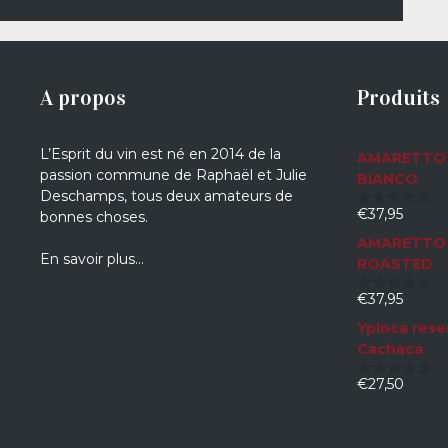
A propos
Produits
L’Esprit du vin est né en 2014 de la
AMARETTO 
passion commune de Raphaël et Julie
BIANCO
Deschamps, tous deux amateurs de
€
37,95
bonnes choses.
0
sur
AMARETTO 
5
En savoir plus…
ROASTED
€
37,95
0
sur
Ypioca rese
5
Cachaca
€
27,50
0
sur
5