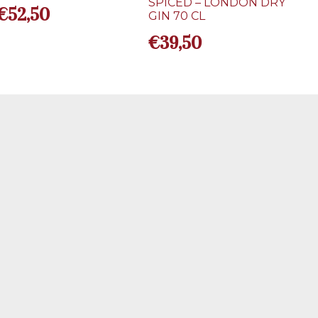
SPICED – LONDON DRY
€
52,50
GIN 70 CL
€
39,50