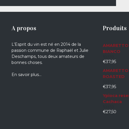
A propos
Produits
L’Esprit du vin est né en 2014 de la
AMARETTO 
passion commune de Raphaël et Julie
BIANCO
Deschamps, tous deux amateurs de
€
37,95
bonnes choses.
0
sur
AMARETTO 
5
En savoir plus…
ROASTED
€
37,95
0
sur
Ypioca rese
5
Cachaca
€
27,50
0
sur
5