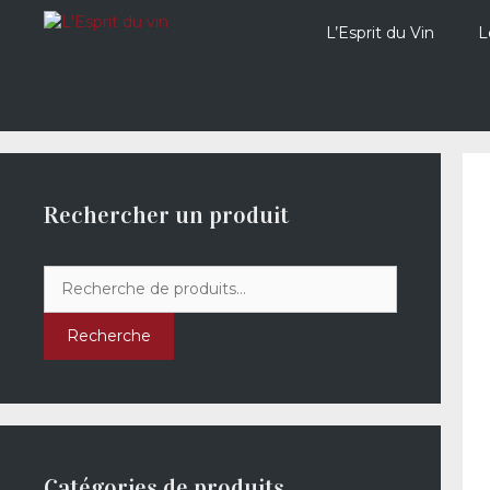
Aller
au
L’Esprit du Vin
L
contenu
Rechercher un produit
Recherche
pour :
Recherche
Catégories de produits