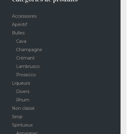
Accessoires
Apéritif
Bulles
Cava
Champagne
Crémant
Lambrusco
Prosecco
Liqueurs
Divers
Rhum
Non classé
Sirop
Spiritueux
Armagnac