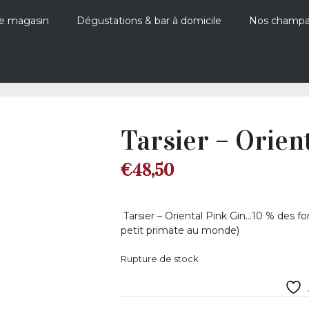
e magasin
Dégustations & bar à domicile
Nos champ
Tarsier – Orient
€
48,50
Tarsier – Oriental Pink Gin…10 % des fon
petit primate au monde)
Rupture de stock