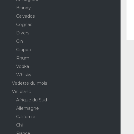
Brandy
Calvados
Cognac
Divers
Gin
Grappa
Rhum
Vodka
Whisky
Vedette du mois
Vin blanc
Afrique du Sud
Allemagne
Californie
Chili
France