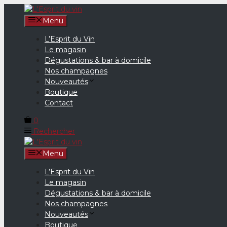
Aller
au
Menu
contenu
L’Esprit du Vin
Le magasin
Dégustations & bar à domicile
Nos champagnes
Nouveautés
Boutique
Contact
0
Rechercher
Menu
L’Esprit du Vin
Le magasin
Dégustations & bar à domicile
Nos champagnes
Nouveautés
Boutique