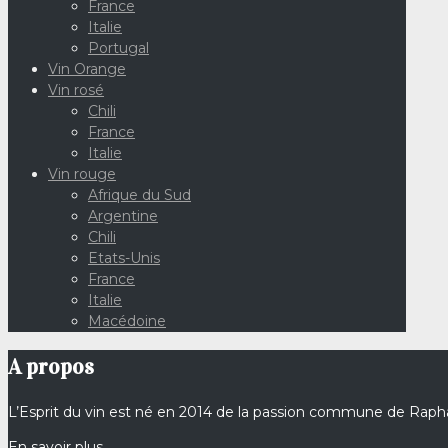
France
Italie
Portugal
Vin Orange
Vin rosé
Chili
France
Italie
Vin rouge
Afrique du Sud
Argentine
Chili
Etats-Unis
France
Italie
Macédoine
A propos
L’Esprit du vin est né en 2014 de la passion commune de Rap
En savoir plus…