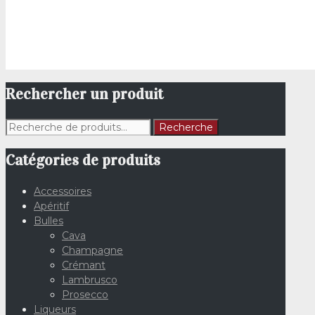
initial
actu
était :
est :
€77,50.
€66,
Rechercher un produit
Recherche
Recherche
pour :
Catégories de produits
Accessoires
Apéritif
Bulles
Cava
Champagne
Crémant
Lambrusco
Prosecco
Liqueurs