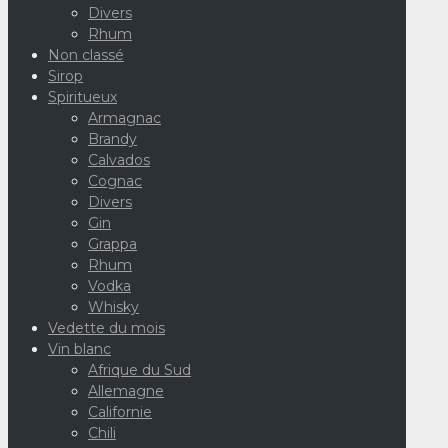
Divers
Rhum
Non classé
Sirop
Spiritueux
Armagnac
Brandy
Calvados
Cognac
Divers
Gin
Grappa
Rhum
Vodka
Whisky
Vedette du mois
Vin blanc
Afrique du Sud
Allemagne
Californie
Chili