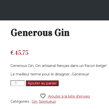
Generous Gin
€
45,75
Generous Gin, Gin artisanal français dans un flacon belge!
Le meilleur terme pour le désigner…Généreux!
quantité
Ajouter au panier
de
Generous
Ajouter à la liste d’envies
Gin
Catégories :
Gin
,
Spiritueux