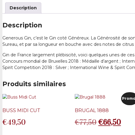
Description
Description
Generous Gin, c’est le Gin coté Généreux. La Générosité de son 
Sureau, et par sa longueur en bouche avec des notes de citrus
Gin de France largement plébiscité, voici quelques unes de ces d
Concours mondial de Bruxelles 2018 : Médaille d’argent ; Interna
Spirit Competition 2018 : Silver ; International Wine & Spirit Com
Produits similaires
Promo
BUSS MIDI CUT
BRUGAL 1888
Le
Le
€
49,50
€
77,50
€
66,50
prix
prix