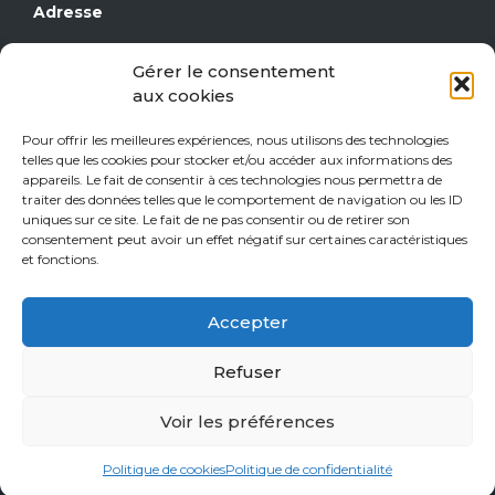
Adresse
Grand Place 17
Gérer le consentement
1430 Rebecq
aux cookies
Téléphone
Pour offrir les meilleures expériences, nous utilisons des technologies
telles que les cookies pour stocker et/ou accéder aux informations des
0477/29 16 14
appareils. Le fait de consentir à ces technologies nous permettra de
0471/21 01 08
traiter des données telles que le comportement de navigation ou les ID
uniques sur ce site. Le fait de ne pas consentir ou de retirer son
consentement peut avoir un effet négatif sur certaines caractéristiques
Heures d’ouverture
et fonctions.
Jeudi de 15h à 18h
Accepter
Vendredi de 15h à 18h
Samedi de 10h à 18h
Refuser
Sur rendez-vous tous les autres jours.
Voir les préférences
© 2026 L'Esprit du Vin | Réalisé par
PRISM
Politique de cookies
Politique de confidentialité