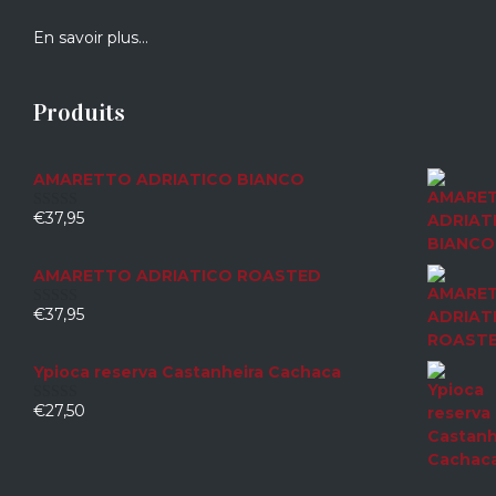
En savoir plus…
Produits
AMARETTO ADRIATICO BIANCO
€
37,95
0
sur
5
AMARETTO ADRIATICO ROASTED
€
37,95
0
sur
5
Ypioca reserva Castanheira Cachaca
€
27,50
0
sur
5