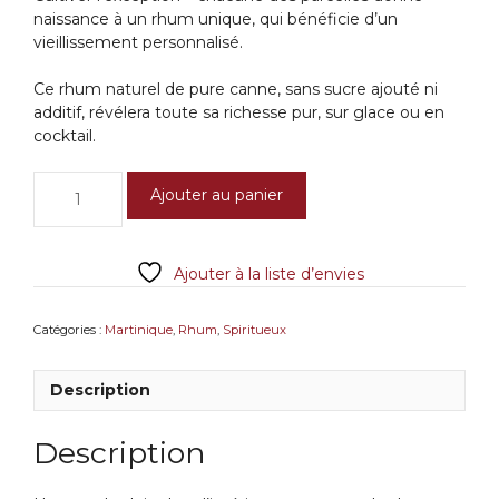
naissance à un rhum unique, qui bénéficie d’un
vieillissement personnalisé.
Ce rhum naturel de pure canne, sans sucre ajouté ni
additif, révélera toute sa richesse pur, sur glace ou en
cocktail.
quantité
Ajouter au panier
de
Baie
des
Ajouter à la liste d’envies
Trésors
Fruits
des
Catégories :
Martinique
,
Rhum
,
Spiritueux
Pluies
Ambré
Description
Description