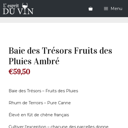
Aller
au
Menu
contenu
Baie des Trésors Fruits des
Pluies Ambré
€
59,50
Baie des Trésors – Fruits des Pluies
Rhum de Terroirs – Pure Canne
Élevé en fût de chêne français
Cultiver l’exception – chacune des parcelles donne