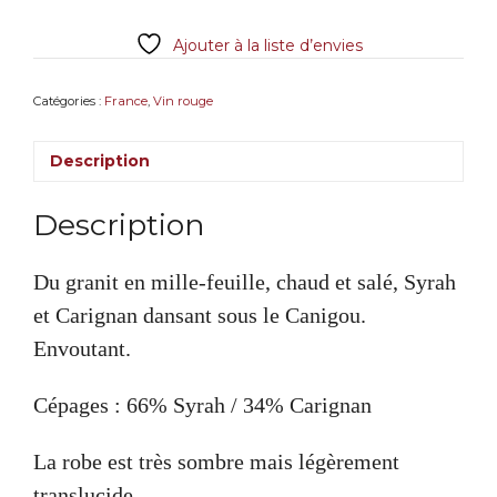
Caramany
2017
Ajouter à la liste d’envies
Sous
la
montagne
Catégories :
France
,
Vin rouge
AOP
Côtes
Description
du
Roussillon
Villages
Description
Du granit en mille-feuille, chaud et salé, Syrah
et Carignan dansant sous le Canigou.
Envoutant.
Cépages :
66% Syrah / 34% Carignan
La robe est très sombre mais légèrement
translucide.