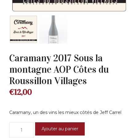
Caramany 2017 Sous la
montagne AOP Côtes du
Roussillon Villages
€
12,00
Caramany, un des vins les mieux côtés de Jeff Carrel
quantité
Ajouter au panier
de