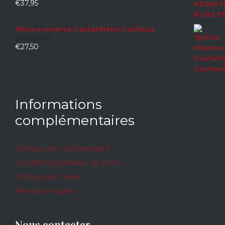
€
37,95
0
sur
5
Ypioca reserva Castanheira Cachaca
€
27,50
0
sur
5
Informations
complémentaires
Politique de confidentialité
Conditions générales de vente
Politique de cookie
Mentions légales
Nous contacter