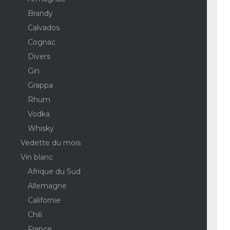
Brandy
Calvados
Cognac
Divers
Gin
Grappa
Rhum
Vodka
Whisky
Vedette du mois
Vin blanc
Afrique du Sud
Allemagne
Californie
Chili
France