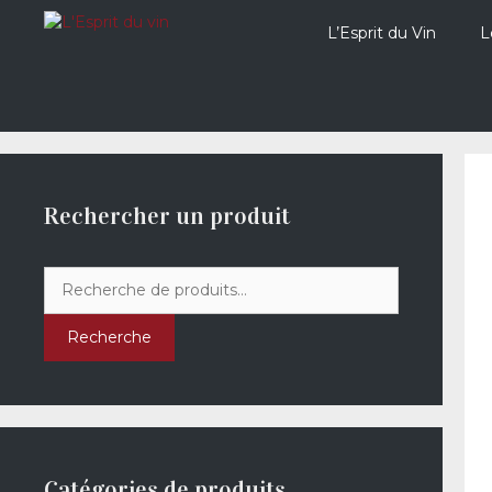
Aller
au
L’Esprit du Vin
L
contenu
Rechercher un produit
Recherche
pour :
Recherche
Catégories de produits