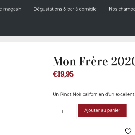
e magasin
Dégustations & bar à domicile
Nos champ
Mon Frère 2020 
€
19,95
Un Pinot Noir californien d’un excellent 
quantité
Ajouter au panier
de
Mon
Frère
2020