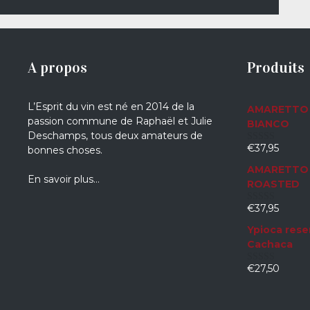
A propos
Produits
L’Esprit du vin est né en 2014 de la
AMARETTO 
passion commune de Raphaël et Julie
BIANCO
Deschamps, tous deux amateurs de
€
37,95
bonnes choses.
0
sur
AMARETTO 
5
En savoir plus…
ROASTED
€
37,95
0
sur
Ypioca rese
5
Cachaca
€
27,50
0
sur
5