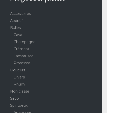
Accessoires
Apéritif
Bulles
Cava
Champagne
Crémant
Lambrusco
Prosecco
Liqueurs
Divers
Rhum
Non classé
Sirop
Spiritueux
Armagnac