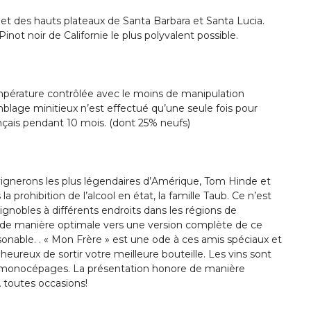
et des hauts plateaux de Santa Barbara et Santa Lucia.
not noir de Californie le plus polyvalent possible.
température contrôlée avec le moins de manipulation
emblage minitieux n’est effectué qu’une seule fois pour
ançais pendant 10 mois. (dont 25% neufs)
vignerons les plus légendaires d’Amérique, Tom Hinde et
a prohibition de l’alcool en état, la famille Taub. Ce n’est
gnobles à différents endroits dans les régions de
ons de manière optimale vers une version complète de ce
isonable. . « Mon Frère » est une ode à ces amis spéciaux et
eureux de sortir votre meilleure bouteille. Les vins sont
 monocépages. La présentation honore de manière
A toutes occasions!