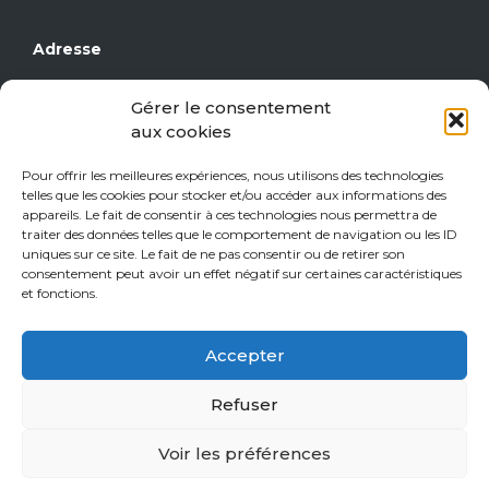
Adresse
Grand Place 17
Gérer le consentement
1430 Rebecq
aux cookies
Téléphone
Pour offrir les meilleures expériences, nous utilisons des technologies
telles que les cookies pour stocker et/ou accéder aux informations des
0477/29 16 14
appareils. Le fait de consentir à ces technologies nous permettra de
0471/21 01 08
traiter des données telles que le comportement de navigation ou les ID
uniques sur ce site. Le fait de ne pas consentir ou de retirer son
consentement peut avoir un effet négatif sur certaines caractéristiques
Heures d’ouverture
et fonctions.
Jeudi de 15h à 18h
Accepter
Vendredi de 15h à 18h
Samedi de 10h à 18h
Refuser
Sur rendez-vous tous les autres jours.
Voir les préférences