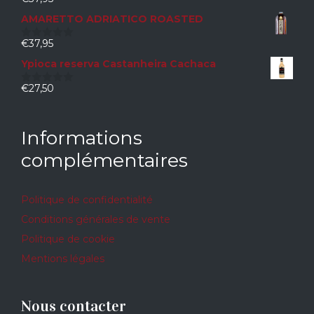
0
sur
AMARETTO ADRIATICO ROASTED
5
€
37,95
0
sur
Ypioca reserva Castanheira Cachaca
5
€
27,50
0
sur
5
Informations
complémentaires
Politique de confidentialité
Conditions générales de vente
Politique de cookie
Mentions légales
Nous contacter