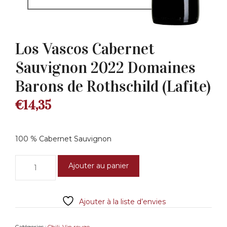
Los Vascos Cabernet
Sauvignon 2022 Domaines
Barons de Rothschild (Lafite)
€
14,35
100 % Cabernet Sauvignon
quantité
Ajouter au panier
de
Los
Vascos
Ajouter à la liste d’envies
Cabernet
Sauvignon
2022
Catégories :
Chili
,
Vin rouge