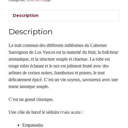
Domaines
Barons
Description
de
Rothschild
(Lafite)
Description
Le trait commun des différents millésimes du Cabernet
Sauvignon de Los Vascos est la maturité du fruit, la fraîcheur
aromatique, et la structure souple et charnue. La robe est
rouge rubis éclatant et le nez est joliment fruité avec des
arômes de cerises noires, framboises et prunes, le tout
délicatement épicé. C’est un vin soyeux, savoureux avec une
trame tannique souple.
C’est un grand classique.
Une côte de bœuf le séduira
mais
aussi
:
Empanadas