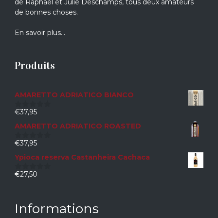
de Raphaël et Julie Deschamps, tous deux amateurs
de bonnes choses.
En savoir plus…
Produits
AMARETTO ADRIATICO BIANCO
€
37,95
0
sur
AMARETTO ADRIATICO ROASTED
5
€
37,95
0
sur
Ypioca reserva Castanheira Cachaca
5
€
27,50
0
sur
5
Informations