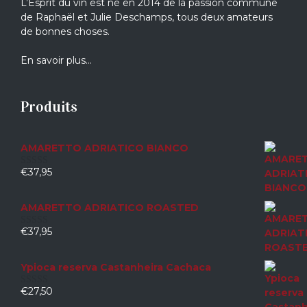
L’Esprit du vin est né en 2014 de la passion commune
de Raphaël et Julie Deschamps, tous deux amateurs
de bonnes choses.
En savoir plus…
Produits
AMARETTO ADRIATICO BIANCO
€
37,95
0
sur
5
AMARETTO ADRIATICO ROASTED
€
37,95
0
sur
5
Ypioca reserva Castanheira Cachaca
€
27,50
0
sur