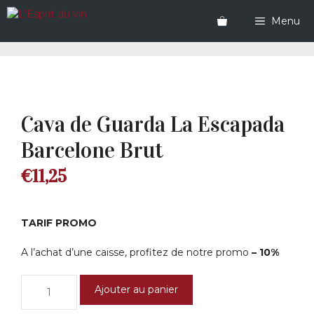
Aller
au
Menu
contenu
Cava de Guarda La Escapada
Barcelone Brut
€
11,25
TARIF PROMO
A l’achat d’une caisse, profitez de notre promo
– 10%
quantité
Ajouter au panier
de
Cava