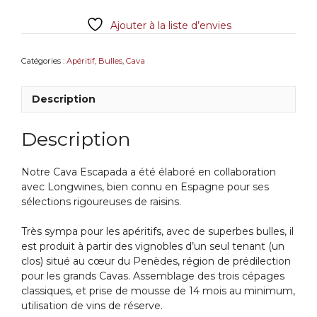
de
Ajouter à la liste d’envies
Guarda
La
Escapada
Catégories :
Apéritif
,
Bulles
,
Cava
Barcelone
Brut
Description
Description
Notre Cava Escapada a été élaboré en collaboration
avec Longwines, bien connu en Espagne pour ses
sélections rigoureuses de raisins.
Très sympa pour les apéritifs, avec de superbes bulles, il
est produit à partir des vignobles d’un seul tenant (un
clos) situé au cœur du Penèdes, région de prédilection
pour les grands Cavas. Assemblage des trois cépages
classiques, et prise de mousse de 14 mois au minimum,
utilisation de vins de réserve.