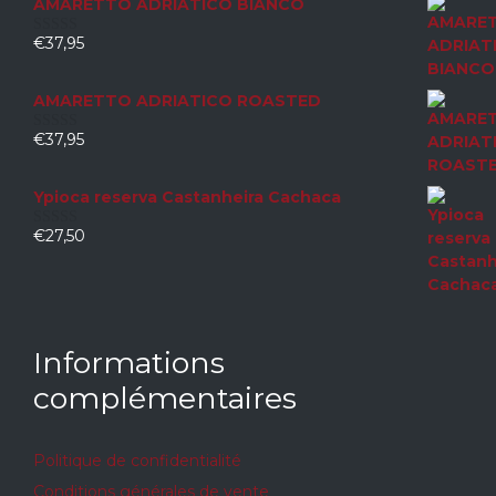
AMARETTO ADRIATICO BIANCO
€
37,95
0
sur
5
AMARETTO ADRIATICO ROASTED
€
37,95
0
sur
5
Ypioca reserva Castanheira Cachaca
€
27,50
0
sur
5
Informations
complémentaires
Politique de confidentialité
Conditions générales de vente