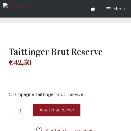
Aller
au
Menu
contenu
Taittinger Brut Reserve
€
42,50
Champagne Taittinger Brut Réserve
quantité
Ajouter au panier
de
Taittinger
Brut
Ajouter à la liste d’envies
Reserve