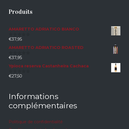
Produits
AMARETTO ADRIATICO BIANCO
€
37,95
0
sur
AMARETTO ADRIATICO ROASTED
5
€
37,95
0
sur
Ypioca reserva Castanheira Cachaca
5
€
27,50
0
sur
5
Informations
complémentaires
Politique de confidentialité