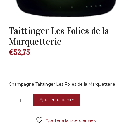
Taittinger Les Folies de la
Marquetterie
€
52,75
Champagne Taittinger Les Folies de la Marquetterie
quantité
Ajouter au panier
de
Taittinger
Les
Ajouter à la liste d’envies
Folies
de