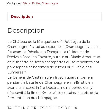
la
Catégories :
Blanc
,
Bulles
,
Champagne
Marquetterie
Description
Description
Le Château de la Marquetterie, “ Petit bijou de la
Champagne ” situé au cœur de la Champagne viticole,
fut avant la Révolution Française la résidence de
l’écrivain Jacques Cazotte, auteur du Diable Amoureux,
et le théâtre de fêtes champêtres où se rencontraient
philosophes et hommes de lettres du “ Siècle des
Lumières ”.
Le Général de Castelnau en fit son quartier général
pendant la bataille de Champagne en 1915. Et bien
avant lui encore, Frère Oudart, moine bénédictin y
découvrit à la fin du XVIIe siècle certains secrets de la
fermentation du champagne.
TA I T T I N G E R LES F O L I E S D E L A