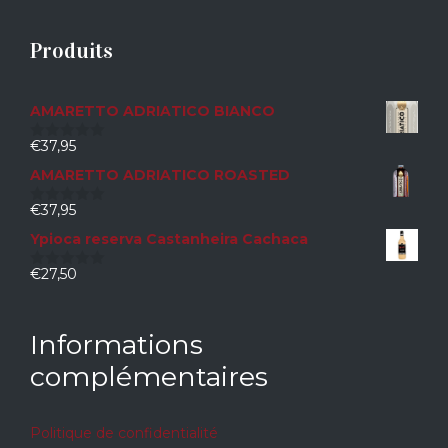
Produits
AMARETTO ADRIATICO BIANCO
€
37,95
0
sur
AMARETTO ADRIATICO ROASTED
5
€
37,95
0
sur
Ypioca reserva Castanheira Cachaca
5
€
27,50
0
sur
5
Informations
complémentaires
Politique de confidentialité