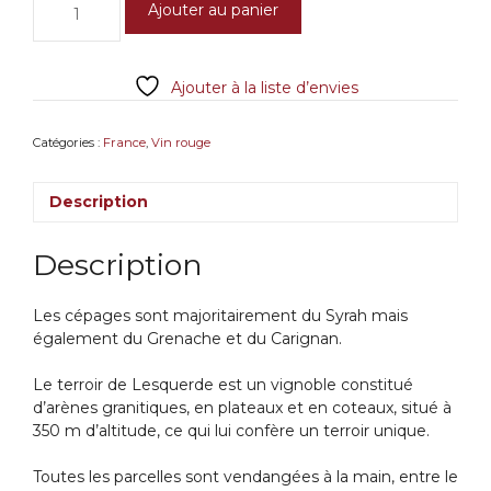
Ajouter au panier
de
Domaine
de
Ajouter à la liste d’envies
Bila-
Haut
L'Esquerda
Catégories :
France
,
Vin rouge
2018
AOP
Description
Côtes
du
Roussillon
Description
Villages
Lesquerde
Les cépages sont majoritairement du Syrah mais
M.Chapoutier
également du Grenache et du Carignan.
Le terroir de Lesquerde est un vignoble constitué
d’arènes granitiques, en plateaux et en coteaux, situé à
350 m d’altitude, ce qui lui confère un terroir unique.
Toutes les parcelles sont vendangées à la main, entre le