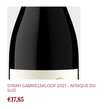
SYRAH GABRIËLSKLOOF 2021 – AFRIQUE DU
SUD
€
17,85