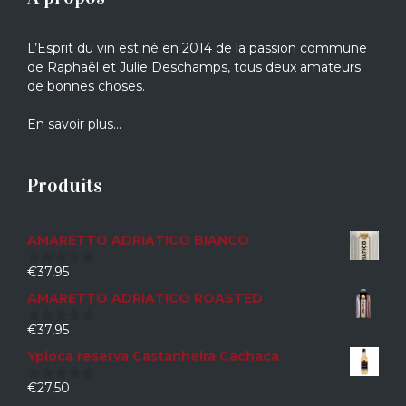
L’Esprit du vin est né en 2014 de la passion commune
de Raphaël et Julie Deschamps, tous deux amateurs
de bonnes choses.
En savoir plus…
Produits
AMARETTO ADRIATICO BIANCO
€
37,95
0
sur
AMARETTO ADRIATICO ROASTED
5
€
37,95
0
sur
Ypioca reserva Castanheira Cachaca
5
€
27,50
0
sur