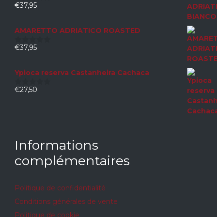
€
37,95
0
sur
5
AMARETTO ADRIATICO ROASTED
€
37,95
0
sur
5
Ypioca reserva Castanheira Cachaca
€
27,50
0
sur
5
Informations
complémentaires
Politique de confidentialité
Conditions générales de vente
Politique de cookie