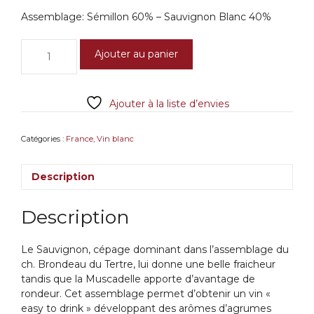
Assemblage: Sémillon 60% – Sauvignon Blanc 40%
quantité
Ajouter au panier
de
Château
Brondeau
Ajouter à la liste d’envies
du
Tertre
2021
Catégories :
France
,
Vin blanc
Entre
Deux
Description
Mers
Description
Le Sauvignon, cépage dominant dans l’assemblage du
ch. Brondeau du Tertre, lui donne une belle fraicheur
tandis que la Muscadelle apporte d’avantage de
rondeur. Cet assemblage permet d’obtenir un vin «
easy to drink » développant des arômes d’agrumes