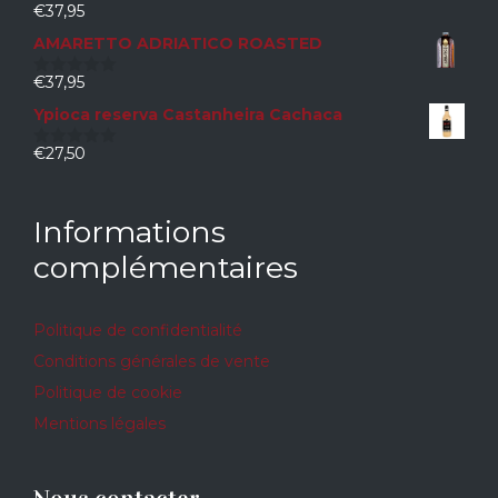
€
37,95
0
sur
AMARETTO ADRIATICO ROASTED
5
€
37,95
0
sur
Ypioca reserva Castanheira Cachaca
5
€
27,50
0
sur
5
Informations
complémentaires
Politique de confidentialité
Conditions générales de vente
Politique de cookie
Mentions légales