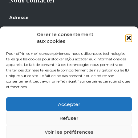
Nous contacter
Adresse
Grand Place 17
Gérer le consentement
1430 Rebecq
aux cookies
Téléphone
Pour offrir les meilleures expériences, nous utilisons des technologies
telles que les cookies pour stocker et/ou accéder aux informations des
0477/29 16 14
appareils. Le fait de consentir à ces technologies nous permettra de
0471/21 01 08
traiter des données telles que le comportement de navigation ou les ID
uniques sur ce site. Le fait de ne pas consentir ou de retirer son
consentement peut avoir un effet négatif sur certaines caractéristiques
Heures d’ouverture
et fonctions.
Jeudi de 15h à 18h
Vendredi de 15h à 18h
Accepter
Samedi de 10h à 18h
Refuser
Sur rendez-vous tous les autres jours.
Voir les préférences