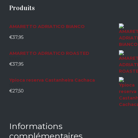
Produits
AMARETTO ADRIATICO BIANCO
€
37,95
0
sur
5
AMARETTO ADRIATICO ROASTED
€
37,95
0
sur
5
Ypioca reserva Castanheira Cachaca
€
27,50
0
sur
5
Informations
complémentaires