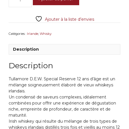
de
Tullamore
DEW
Ajouter à la liste d’envies
12
Y
Catégories :
Irlande
,
Whisky
Description
Description
Tullamore D.E.W. Special Reserve 12 ans d’âge est un
mélange soigneusement élaboré de vieux whiskeys
irlandais.
Un condensé de saveurs complexes, idéalement
combinées pour offrir une expérience de dégustation
riche, empreinte de profondeur, de caractère et de
maturité.
Irish whiskey qui résulte du mélange de trois types de
whiskeys irlandais distillés trois fois et vieillis au moins 12