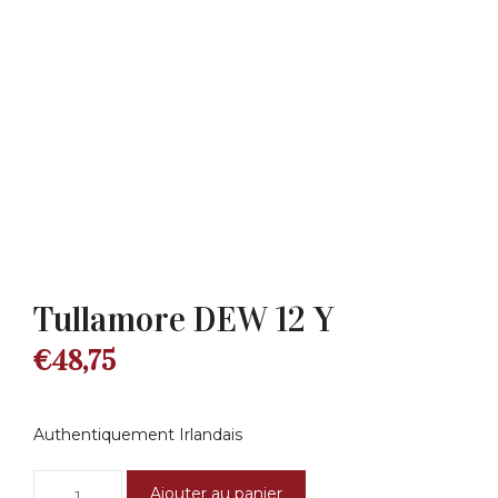
Tullamore DEW 12 Y
€
48,75
Authentiquement Irlandais
quantité
Ajouter au panier