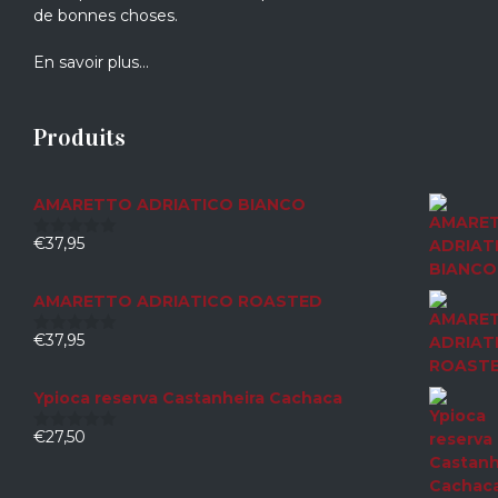
de bonnes choses.
En savoir plus…
Produits
AMARETTO ADRIATICO BIANCO
€
37,95
0
sur
5
AMARETTO ADRIATICO ROASTED
€
37,95
0
sur
5
Ypioca reserva Castanheira Cachaca
€
27,50
0
sur
5